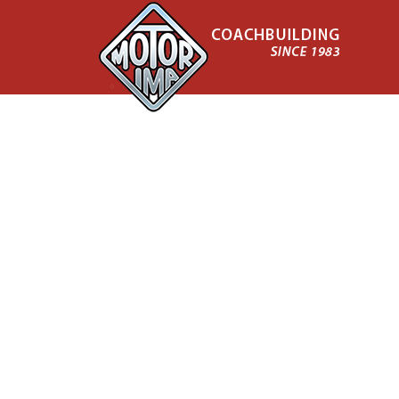
Smålands bil- musi
leksaksmuseum
Här finns även en gammal lanthandel, radioaffär, cykel
skomakeri och antikshop. Missa inte vår fantastiska 
traktorsamling!
Intill museet finns en vacker och barnvänlig badplats samt