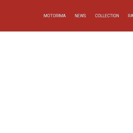
MOTORIMA
NEWS
COLLECTION
RA
k- och
- och mopedaffär, traktorsamling,
Londongata och utökade
 ett litet kapell. Välkommen till